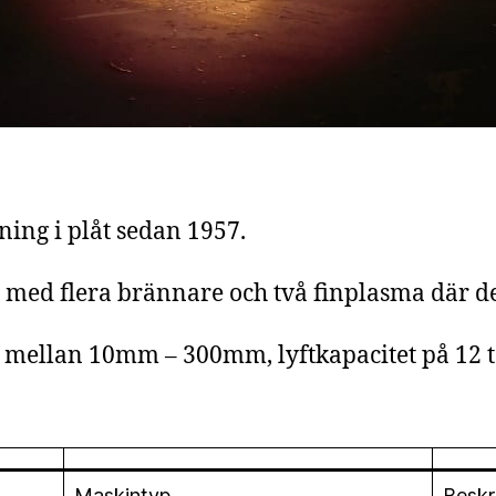
ning i plåt sedan 1957.
r med flera brännare och två finplasma där d
ar mellan 10mm – 300mm, lyftkapacitet på 12 t
Maskintyp
Beskr