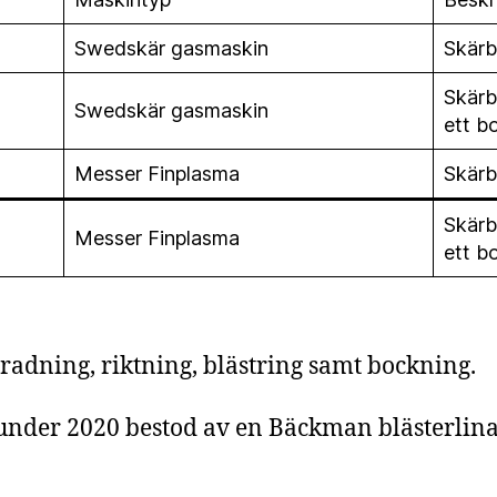
Swedskär gasmaskin
Skärb
Skärb
Swedskär gasmaskin
ett b
Messer Finplasma
Skärb
Skär
Messer Finplasma
ett b
radning, riktning, blästring samt bockning.
 under 2020 bestod av en Bäckman blästerlin