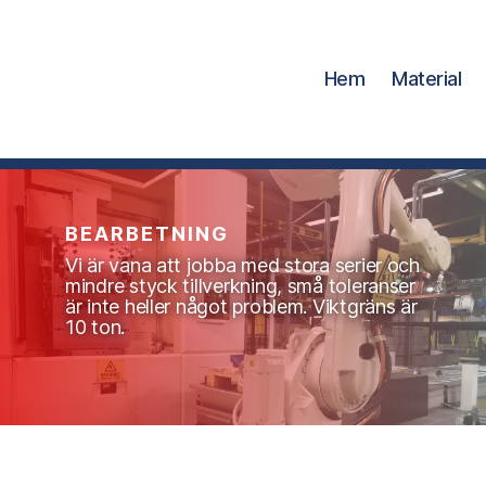
Hem
Material
BEARBETNING
Vi är vana att jobba med stora serier och
mindre styck tillverkning, små toleranser
är inte heller något problem. Viktgräns är
10 ton.