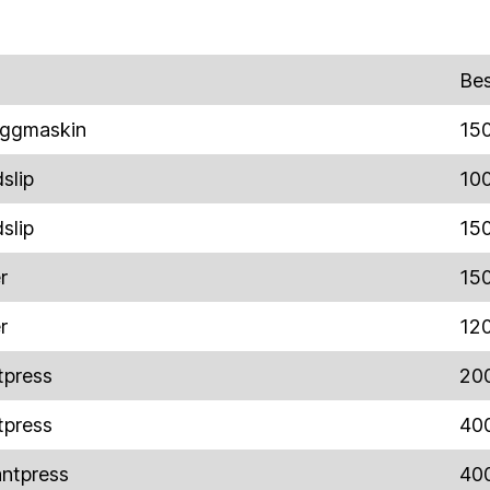
Bes
aggmaskin
15
slip
10
slip
15
r
15
r
12
tpress
20
tpress
40
antpress
40