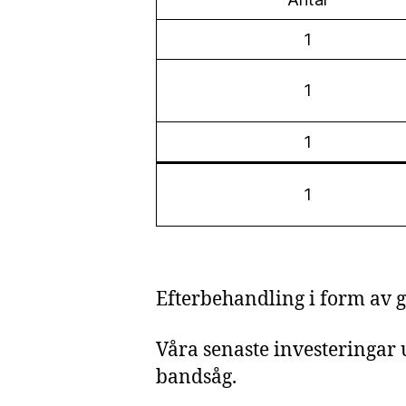
1
1
1
1
Efterbehandling i form av g
Våra senaste investeringar
bandsåg.