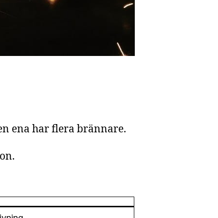
en ena har flera brännare.
on.
ivning