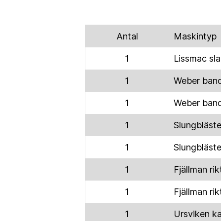
Antal
Maskintyp
1
Lissmac sl
1
Weber band
1
Weber band
1
Slungbläste
1
Slungbläste
1
Fjällman rik
1
Fjällman rik
1
Ursviken k